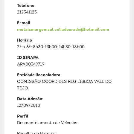
Telefone
212341123
E-mail
metaismargemsul.celiadourado@hotmail.com
Horário
2ª a 6ª: 8h30-13h00; 14h30-18h00
ID SIRAPA
APA00349719
Entidade licenciadora
COMISSÃO COORD DES REG LISBOA VALE DO
TEJO
Data Adesão:
12/09/2018
Perfil
Desmantelamento de Veículos
Recolha de Baterias