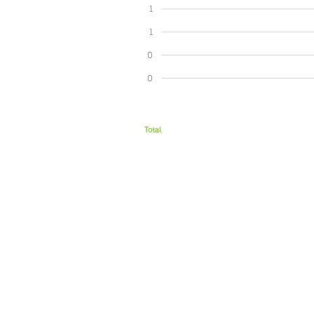
1
1
0
0
Total