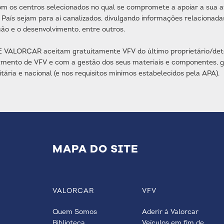
os centros selecionados no qual se compromete a apoiar a sua ati
 País sejam para aí canalizados, divulgando informações relacionad
ção e o desenvolvimento, entre outros.
E VALORCAR aceitam gratuitamente VFV do último proprietário/dete
amento de VFV e com a gestão dos seus materiais e componentes, 
itária e nacional (e nos requisitos mínimos estabelecidos pela APA).
MAPA DO SITE
VALORCAR
VFV
Quem Somos
Aderir à Valorcar
Biblioteca
Veículos em fim de