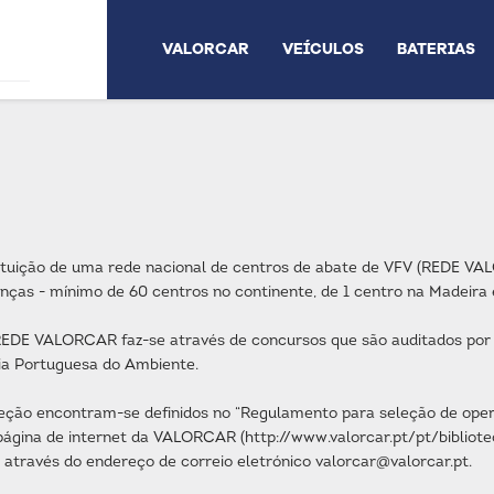
VALORCAR
VEÍCULOS
BATERIAS
uição de uma rede nacional de centros de abate de VFV (REDE VAL
cenças - mínimo de 60 centros no continente, de 1 centro na Madeira
 REDE VALORCAR faz-se através de concursos que são auditados por 
ia Portuguesa do Ambiente.
eção encontram-se definidos no “Regulamento para seleção de opera
ágina de internet da VALORCAR (http://www.valorcar.pt/pt/bibliot
 através do endereço de correio eletrónico valorcar@valorcar.pt.