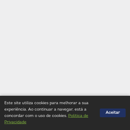
0
2
N
#
1
0
2
Este site utiliza cookies para melhorar a sua
experiência. Ao continuar a navegar, está a
Aceitar
concordar com o uso de cookies.
Política de
Privacidade