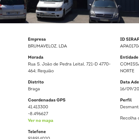
Empresa
ID SIRA
BRUMAVELOZ, LDA
APA0170
Morada
Entidade
Rua S. João de Pedra Leital, 721-D 4770-
COMISS
464; Requião
NORTE
Distrito
Data Ade
Braga
16/09/2
Coordenadas GPS
Perfil
41.413300
Desmante
-8.496627
Recolha 
Ver no mapa
Telefone
918914020