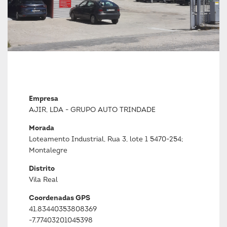
Empresa
AJIR, LDA - GRUPO AUTO TRINDADE
Morada
Loteamento Industrial, Rua 3, lote 1 5470-254;
Montalegre
Distrito
Vila Real
Coordenadas GPS
41.83440353808369
-7.77403201045398