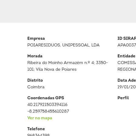
Empresa
ID SIRA
POIARESIDUOS, UNIPESSOAL, LDA
APA0037
Morada
Entidade
Ribeira do Moinho Armazém n.º 4; 3350-
COMISS
101; Vila Nova de Poiares
REGION
Distrito
Data Ade
Coimbra
19/01/2
Coordenadas GPS
Perfil
40.217921503394116
-8.259758455610287
Ver no mapa
Telefone
968364398