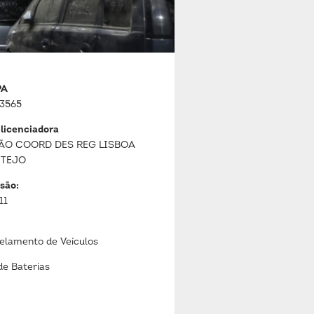
PA
3565
 licenciadora
ÃO COORD DES REG LISBOA
 TEJO
são:
11
lamento de Veículos
de Baterias