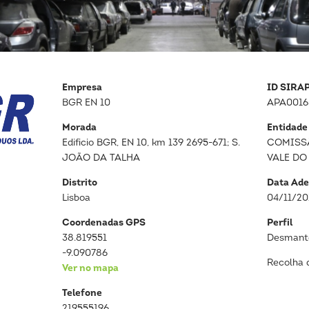
Empresa
ID SIRA
BGR EN 10
APA0016
Morada
Entidade
Edificio BGR, EN 10, km 139 2695-671; S.
COMISS
JOÃO DA TALHA
VALE DO
Distrito
Data Ade
Lisboa
04/11/20
Coordenadas GPS
Perfil
38.819551
Desmante
-9.090786
Recolha 
Ver no mapa
Telefone
219555196