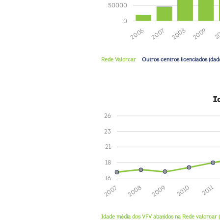
50000
0
2
2009
2008
2007
2006
Rede Valorcar
Outros centros licenciados (dad
I
26
23
21
18
16
2011
2010
2009
2008
2007
Idade média dos VFV abatidos na Rede valorcar 