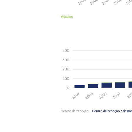
20
2008
2007
2006
2005
Veículos
400
300
200
100
0
20
2010
2009
2008
2007
Centro de receção
Centro de receção / desm