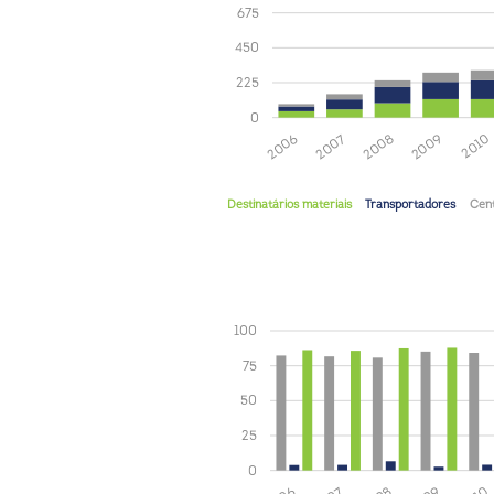
675
450
225
0
2010
2009
2008
2007
2006
Destinatários materiais
Transportadores
Cent
100
75
50
25
0