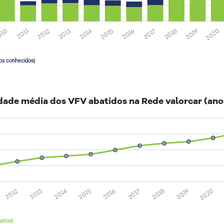
2020
2019
2018
2017
2016
2015
2014
2013
2012
2011
010
os conhecidos)
dade média dos VFV abatidos na Rede valorcar (ano
2020
2019
2018
2017
2016
2015
2014
2013
2012
(anos)