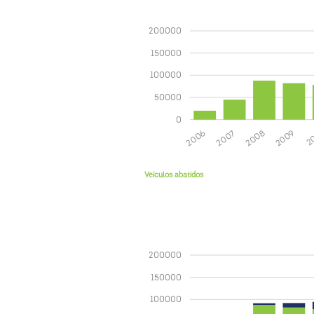
200000
150000
100000
50000
0
2
2009
2008
2007
2006
Veículos abatidos
200000
150000
100000