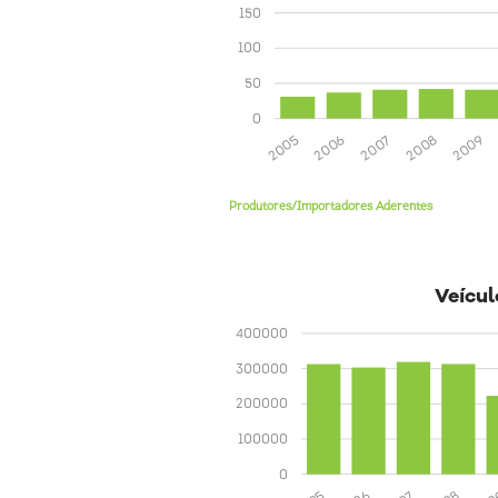
150
100
50
0
2009
2008
2007
2006
2005
Produtores/Importadores Aderentes
Veícul
400000
300000
200000
100000
0