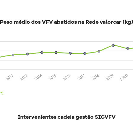
Peso médio dos VFV abatidos na Rede valorcar (kg
2020
2019
2018
2017
2016
2015
2014
2013
2012
kg)
Intervenientes cadeia gestão SIGVFV