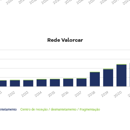
202
2019
2018
2017
2016
2015
2014
2013
2012
2011
2010
09
Rede Valorcar
2
2020
2019
2018
2017
2016
2015
2014
2013
2012
11
antelamento
Centro de receção / desmantelamento / fragmentação