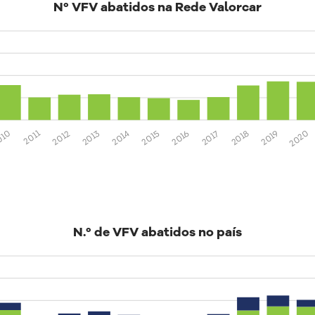
Nº VFV abatidos na Rede Valorcar
2020
2019
2018
2017
2016
2015
2014
2013
2012
2011
010
N.º de VFV abatidos no país