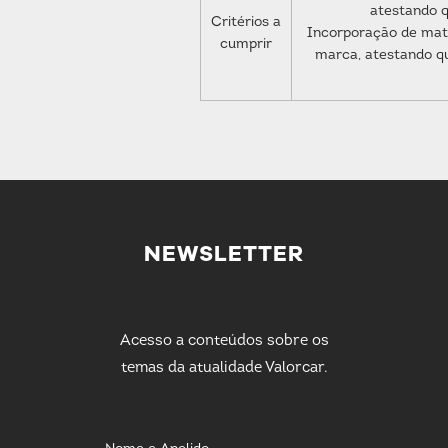
atestando q
Critérios a
Incorporação de mate
cumprir
marca, atestando qu
NEWSLETTER
Acesso a conteúdos sobre os
temas da atualidade Valorcar.