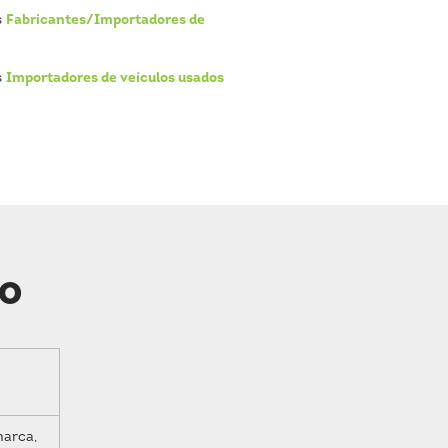
s
Fabricantes/Importadores de
s
Importadores de veículos usados
ão
marca,