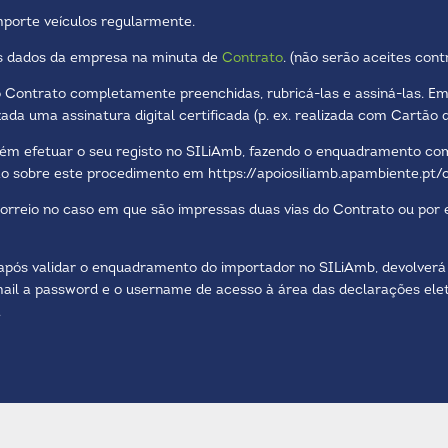
porte veículos regularmente.
os dados da empresa na minuta de
Contrato
. (não serão aceites cont
do Contrato completamente preenchidas, rubricá-las e assiná-las. E
zada uma assinatura digital certificada (p. ex. realizada com Cartão
 efetuar o seu registo no SILiAmb, fazendo o enquadramento como
ão sobre este procedimento em
https://apoiosiliamb.apambiente.p
correio no caso em que são impressas duas vias do Contrato ou por
pós validar o enquadramento do importador no SILiAmb, devolverá
email a password e o username de acesso à área das declarações elet
.