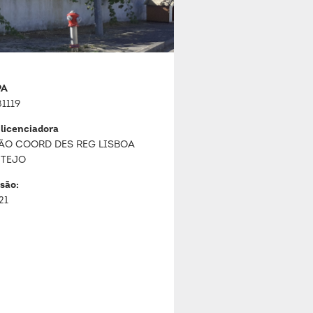
PA
1119
 licenciadora
ÃO COORD DES REG LISBOA
 TEJO
são:
21