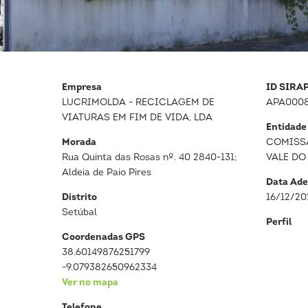
Empresa
ID SIRA
LUCRIMOLDA - RECICLAGEM DE
APA0008
VIATURAS EM FIM DE VIDA, LDA
Entidade
Morada
COMISS
Rua Quinta das Rosas nº. 40 2840-131;
VALE DO
Aldeia de Paio Pires
Data Ade
Distrito
16/12/20
Setúbal
Perfil
Coordenadas GPS
38.60149876251799
-9.079382650962334
Ver no mapa
Telefone