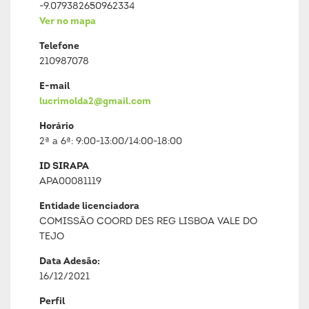
-9.079382650962334
Ver no mapa
Telefone
210987078
E-mail
lucrimolda2@gmail.com
Horário
2ª a 6ª: 9:00-13:00/14:00-18:00
ID SIRAPA
APA00081119
Entidade licenciadora
COMISSÃO COORD DES REG LISBOA VALE DO
TEJO
Data Adesão:
16/12/2021
Perfil