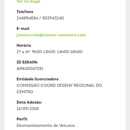
Ver no mapa
Telefone
244854854 / 503943240
E-mail
jessica.vala@moises-monteiro.com
Horário
2ª a 6ª: 9h00-13h00; 14h00-18h00
ID SIRAPA
APA00047251
Entidade licenciadora
COMISSÃO COORD DESENV REGIONAL DO
CENTRO
Data Adesão:
14/09/2018
Perfil
Desmantelamento de Veículos