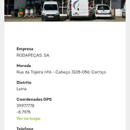
Empresa
RODAPEÇAS, SA
Morada
Rua da Tojeira nº6 - Cabeço 3105-056; Carriço
Distrito
Leiria
Coordenadas GPS
39.977778
-8.7975
Ver no mapa
Telefone