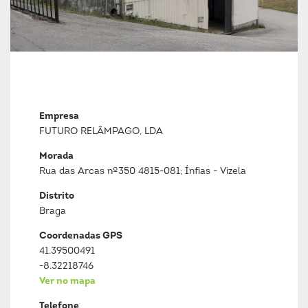
Empresa
FUTURO RELÂMPAGO, LDA
Morada
Rua das Arcas nº350 4815-081; Ínfias - Vizela
Distrito
Braga
Coordenadas GPS
41.39500491
-8.32218746
Ver no mapa
Telefone