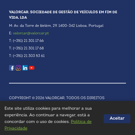
VALORCAR. SOCIEDADE DE GESTÃO DE VEÍCULOS EM FIM DE
VIDA, LDA
M: Av. da Torre de Belém, 29. 1400-342 Lisboa. Portugal
E:
valorcar@valorcar.pt
T: (+351) 21 301 17 66
T: (+351) 21 301 17 68
T: (+351) 21 303 53 61
COPYRIGHT © 2026 VALORCAR, TODOS OS DIREITOS
RESERVADOS.
POLÍTICA DE PRIVACIDADE
Este site utiliza cookies para melhorar a sua
experiência. Ao continuar a navegar, está a
Aceitar
concordar com o uso de cookies.
Política de
Privacidade