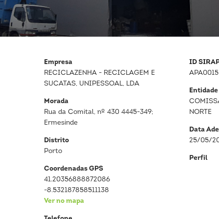
Empresa
ID SIRA
RECICLAZENHA - RECICLAGEM E
APA0015
SUCATAS, UNIPESSOAL, LDA
Entidade
Morada
COMISS
Rua da Comital, nº 430 4445-349;
NORTE
Ermesinde
Data Ade
Distrito
25/05/2
Porto
Perfil
Coordenadas GPS
41.20356888872086
-8.532187858511138
Ver no mapa
Telefone