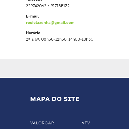
229742062 / 917185132
E-mail
reciclazenha@gmail.com
Horário
2ª a 6ª: 08h30-12h30; 14h00-18h30
MAPA DO SITE
VALORCAR
VFV