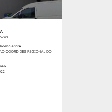
PA
5248
 licenciadora
ÃO COORD DES REGIONAL DO
são:
022