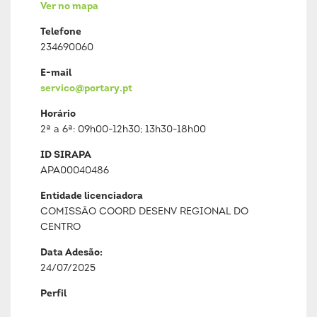
Ver no mapa
Telefone
234690060
E-mail
servico@portary.pt
Horário
2ª a 6ª: 09h00-12h30; 13h30-18h00
ID SIRAPA
APA00040486
Entidade licenciadora
COMISSÃO COORD DESENV REGIONAL DO
CENTRO
Data Adesão:
24/07/2025
Perfil