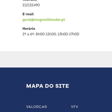
212132490
E-mail
geral@magnetikleader.pt
Horário
2ª a 6ª: 8h00-12h00; 13h00-17h00
MAPA DO SITE
VALORCAR
VFV