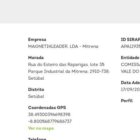
Empresa
ID SIRA
MAGNETIKLEADER, LDA - Mitrena
APA1193
Morada
Entidade
Rua do Esteiro das Raparigas, lote 35
COMISS
Parque Industrial da Mitrena; 2910-738;
VALE DO
Setúbal
Data Ade
Distrito
17/09/2
Setúbal
Perfil
Coordenadas GPS
38.49300396698398
-8.800568779686737
Ver no mapa
Telefone