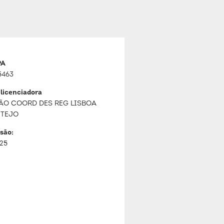
PA
5463
 licenciadora
ÃO COORD DES REG LISBOA
 TEJO
são:
025