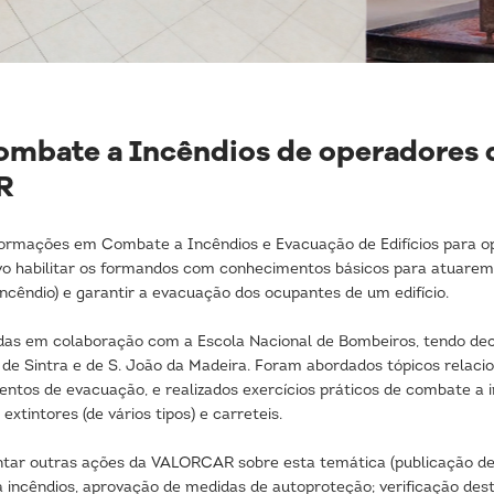
mbate a Incêndios de operadores d
R
mações em Combate a Incêndios e Evacuação de Edifícios para op
o habilitar os formandos com conhecimentos básicos para atuarem
incêndio) e garantir a evacuação dos ocupantes de um edifício.
das em colaboração com a Escola Nacional de Bombeiros, tendo de
 de Sintra e de S. João da Madeira. Foram abordados tópicos relac
entos de evacuação, e realizados exercícios práticos de combate a 
xtintores (de vários tipos) e carreteis.
entar outras ações da VALORCAR sobre esta temática (publicação de
ncêndios, aprovação de medidas de autoproteção; verificação deste