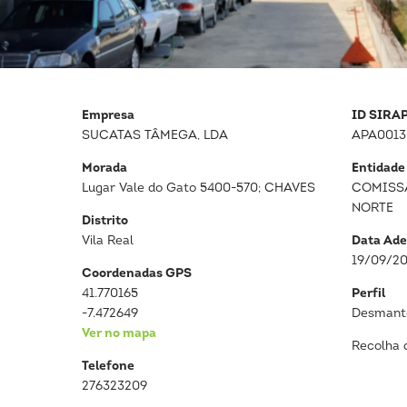
Empresa
ID SIRA
SUCATAS TÂMEGA, LDA
APA0013
Morada
Entidade
Lugar Vale do Gato 5400-570; CHAVES
COMISS
NORTE
Distrito
Vila Real
Data Ade
19/09/2
Coordenadas GPS
41.770165
Perfil
-7.472649
Desmante
Ver no mapa
Recolha 
Telefone
276323209