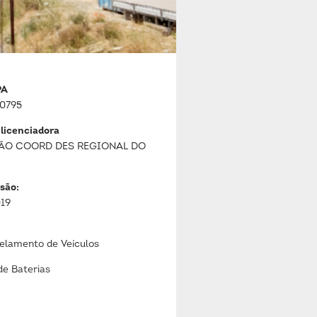
PA
0795
 licenciadora
ÃO COORD DES REGIONAL DO
são:
019
lamento de Veículos
de Baterias