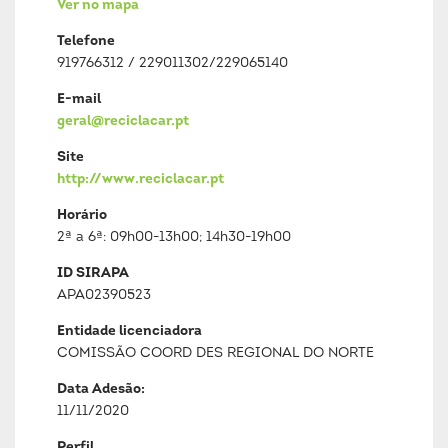
Ver no mapa
Telefone
919766312 / 229011302/229065140
E-mail
geral@reciclacar.pt
Site
http://www.reciclacar.pt
Horário
2ª a 6ª: 09h00-13h00; 14h30-19h00
ID SIRAPA
APA02390523
Entidade licenciadora
COMISSÃO COORD DES REGIONAL DO NORTE
Data Adesão:
11/11/2020
Perfil