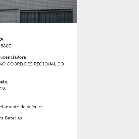
PA
05803
 licenciadora
ÃO COORD DES REGIONAL DO
são:
018
lamento de Veículos
de Baterias