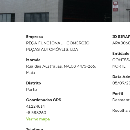
Empresa
ID SIRA
PEÇA FUNCIONAL - COMÉRCIO
APA006
PEÇAS AUTOMÓVEIS, LDA
Entidade
Morada
COMISS
Rua das Austrálias, Nº108 4475-266;
NORTE
Maia
Data Ade
Distrito
05/09/2
Porto
Perfil
Coordenadas GPS
Desmante
41.224814
Recolha 
-8.588260
Ver no mapa
Telefone