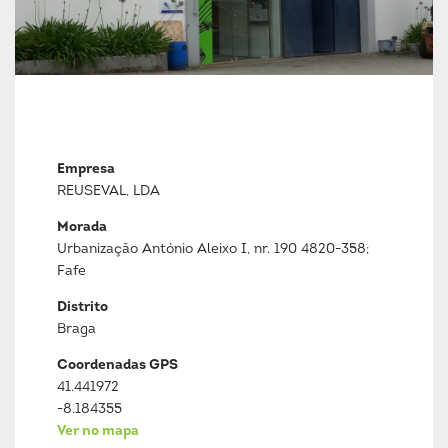
Empresa
REUSEVAL, LDA
Morada
Urbanização António Aleixo I, nr. 190 4820-358;
Fafe
Distrito
Braga
Coordenadas GPS
41.441972
-8.184355
Ver no mapa