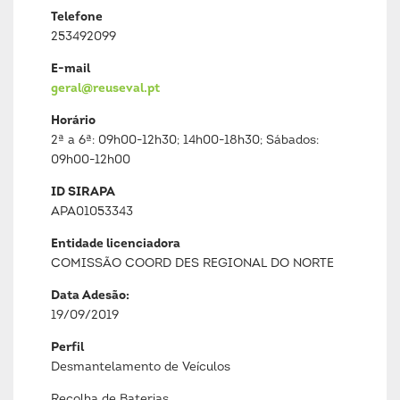
Telefone
253492099
E-mail
geral@reuseval.pt
Horário
2ª a 6ª: 09h00-12h30; 14h00-18h30; Sábados:
09h00-12h00
ID SIRAPA
APA01053343
Entidade licenciadora
COMISSÃO COORD DES REGIONAL DO NORTE
Data Adesão:
19/09/2019
Perfil
Desmantelamento de Veículos
Recolha de Baterias