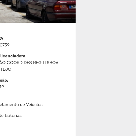
PA
0739
 licenciadora
ÃO COORD DES REG LISBOA
 TEJO
são:
19
lamento de Veículos
de Baterias