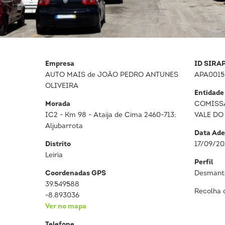
Empresa
ID SIRA
AUTO MAIS de JOÃO PEDRO ANTUNES
APA0015
OLIVEIRA
Entidade
Morada
COMISS
IC2 - Km 98 - Ataija de Cima 2460-713;
VALE DO
Aljubarrota
Data Ade
Distrito
17/09/20
Leiria
Perfil
Coordenadas GPS
Desmante
39.549588
Recolha 
-8.893036
Ver no mapa
Telefone