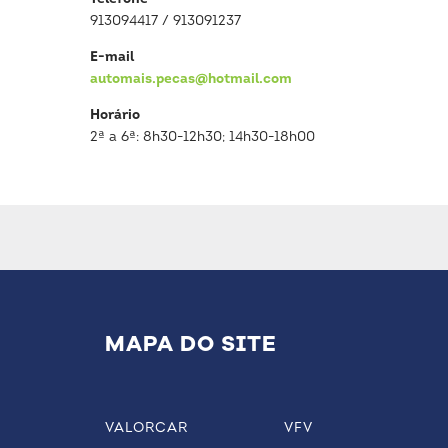
913094417 / 913091237
E-mail
automais.pecas@hotmail.com
Horário
2ª a 6ª: 8h30-12h30; 14h30-18h00
MAPA DO SITE
VALORCAR
VFV