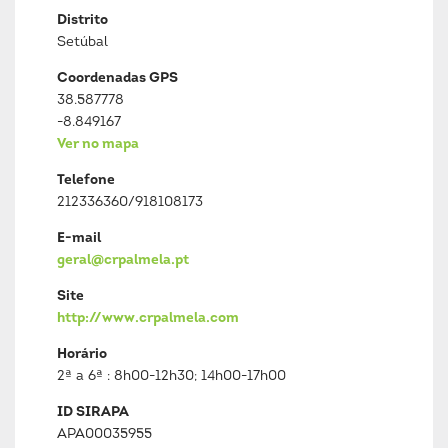
Distrito
Setúbal
Coordenadas GPS
38.587778
-8.849167
Ver no mapa
Telefone
212336360/918108173
E-mail
geral@crpalmela.pt
Site
http://www.crpalmela.com
Horário
2ª a 6ª : 8h00-12h30; 14h00-17h00
ID SIRAPA
APA00035955