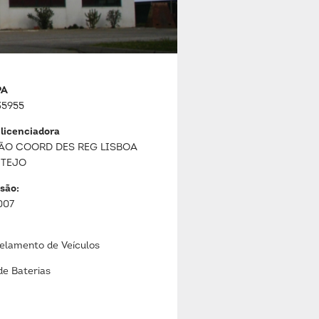
PA
5955
 licenciadora
ÃO COORD DES REG LISBOA
 TEJO
são:
007
lamento de Veículos
de Baterias