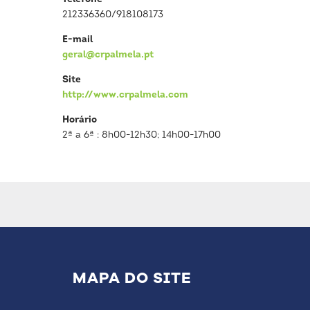
212336360/918108173
E-mail
geral@crpalmela.pt
Site
http://www.crpalmela.com
Horário
2ª a 6ª : 8h00-12h30; 14h00-17h00
MAPA DO SITE