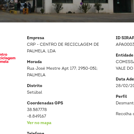
Empresa
ID SIRA
CRP - CENTRO DE RECICLAGEM DE
APA0003
PALMELA, LDA
Entidade
Morada
COMISS
Rua José Mestre Apt 177; 2950-051;
VALE DO
PALMELA
Data Ade
Distrito
28/02/2
Setúbal
Perfil
Coordenadas GPS
Desmante
38.587778
Recolha 
-8.849167
Ver no mapa
Telefone