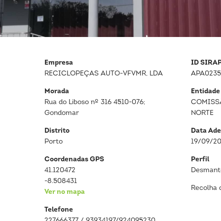
Empresa
ID SIRA
RECICLOPEÇAS AUTO-VFVMR, LDA
APA0235
Morada
Entidade
Rua do Liboso nº 316 4510-076;
COMISS
Gondomar
NORTE
Distrito
Data Ade
Porto
19/09/2
Coordenadas GPS
Perfil
41.120472
Desmante
-8.508431
Recolha 
Ver no mapa
Telefone
227666377 / 93934197/924095230