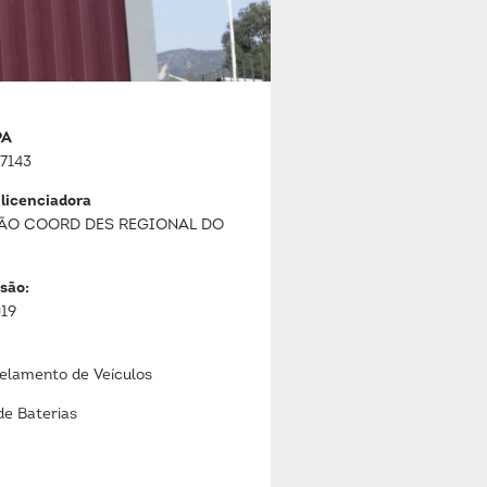
PA
7143
 licenciadora
ÃO COORD DES REGIONAL DO
são:
019
lamento de Veículos
de Baterias