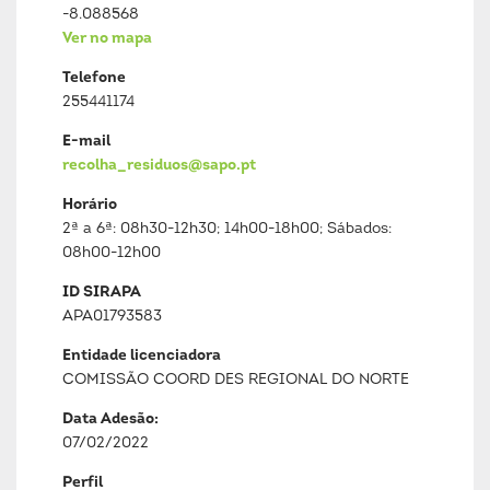
-8.088568
Ver no mapa
Telefone
255441174
E-mail
recolha_residuos@sapo.pt
Horário
2ª a 6ª: 08h30-12h30; 14h00-18h00; Sábados:
08h00-12h00
ID SIRAPA
APA01793583
Entidade licenciadora
COMISSÃO COORD DES REGIONAL DO NORTE
Data Adesão:
07/02/2022
Perfil