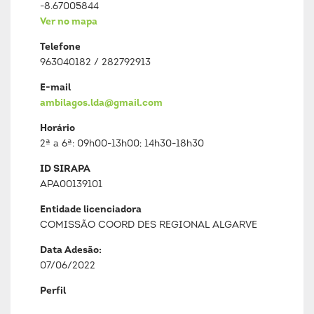
-8.67005844
Ver no mapa
Telefone
963040182 / 282792913
E-mail
ambilagos.lda@gmail.com
Horário
2ª a 6ª: 09h00-13h00; 14h30-18h30
ID SIRAPA
APA00139101
Entidade licenciadora
COMISSÃO COORD DES REGIONAL ALGARVE
Data Adesão:
07/06/2022
Perfil