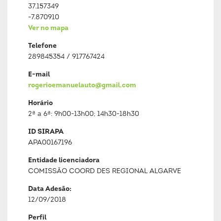
37.157349
-7.870910
Ver no mapa
Telefone
289845354 / 917767424
E-mail
rogerioemanuelauto@gmail.com
Horário
2ª a 6ª: 9h00-13h00; 14h30-18h30
ID SIRAPA
APA00167196
Entidade licenciadora
COMISSÃO COORD DES REGIONAL ALGARVE
Data Adesão:
12/09/2018
Perfil