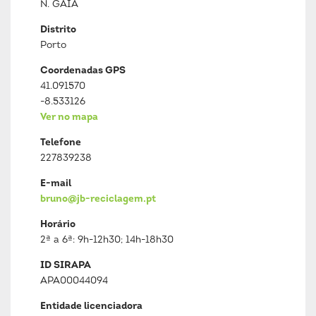
N. GAIA
Distrito
Porto
Coordenadas GPS
41.091570
-8.533126
Ver no mapa
Telefone
227839238
E-mail
bruno@jb-reciclagem.pt
Horário
2ª a 6ª: 9h-12h30; 14h-18h30
ID SIRAPA
APA00044094
Entidade licenciadora