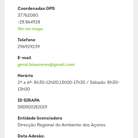
Coordenadas GPS
37.762080
-25.564928
Ver no mapa
Telefone
296929239
E-mail
geral.bioacores@gmail.com
Horário
2ª a 6ª: 8h30-12h00;13h00-17h30 / Sábado: 8h30-
13h00
ID SIRAPA
SRIR00152019
Entidade licenciadora
Direcção Regional do Ambiente dos Açores
Data Adesão: