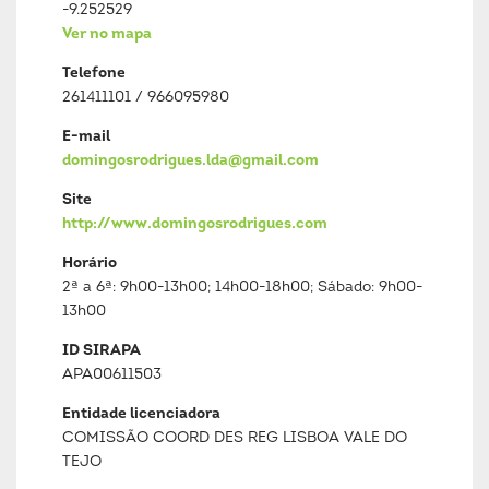
-9.252529
Ver no mapa
Telefone
261411101 / 966095980
E-mail
domingosrodrigues.lda@gmail.com
Site
http://www.domingosrodrigues.com
Horário
2ª a 6ª: 9h00-13h00; 14h00-18h00; Sábado: 9h00-
13h00
ID SIRAPA
APA00611503
Entidade licenciadora
COMISSÃO COORD DES REG LISBOA VALE DO
TEJO