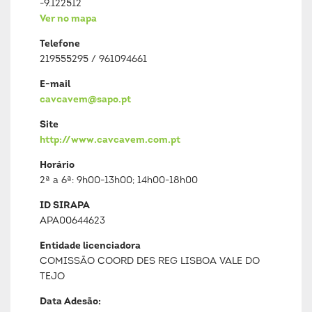
-9.122512
Ver no mapa
Telefone
219555295 / 961094661
E-mail
cavcavem@sapo.pt
Site
http://www.cavcavem.com.pt
Horário
2ª a 6ª: 9h00-13h00; 14h00-18h00
ID SIRAPA
APA00644623
Entidade licenciadora
COMISSÃO COORD DES REG LISBOA VALE DO
TEJO
Data Adesão: