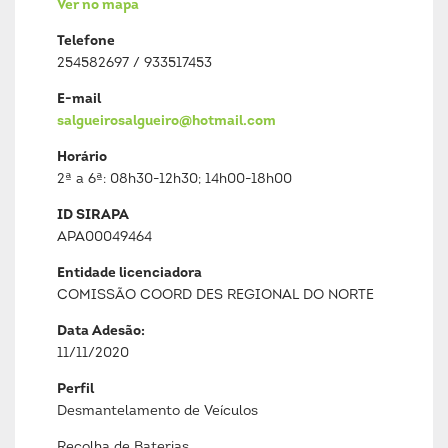
Ver no mapa
Telefone
254582697 / 933517453
E-mail
salgueirosalgueiro@hotmail.com
Horário
2ª a 6ª: 08h30-12h30; 14h00-18h00
ID SIRAPA
APA00049464
Entidade licenciadora
COMISSÃO COORD DES REGIONAL DO NORTE
Data Adesão:
11/11/2020
Perfil
Desmantelamento de Veículos
Recolha de Baterias