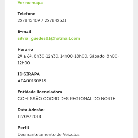
Ver no mapa
Telefone
227845409 / 227842531
E-mail
silvia_guedes01@hotmail.com
Horário
2ª a 6ª: 8h30-12h30; 14h00-18h00; Sábado: 8h00-
12h00
ID SIRAPA
APA00130818
Entidade licenciadora
COMISSÃO COORD DES REGIONAL DO NORTE
Data Adesão:
12/09/2018
Perfil
Desmantelamento de Veículos