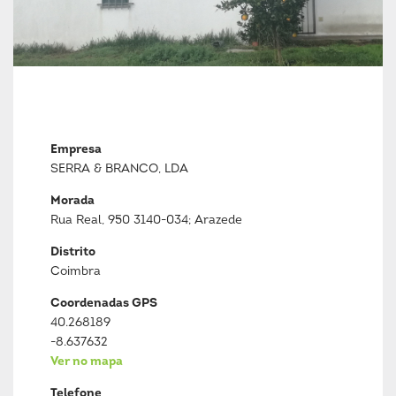
Empresa
SERRA & BRANCO, LDA
Morada
Rua Real, 950 3140-034; Arazede
Distrito
Coimbra
Coordenadas GPS
40.268189
-8.637632
Ver no mapa
Telefone