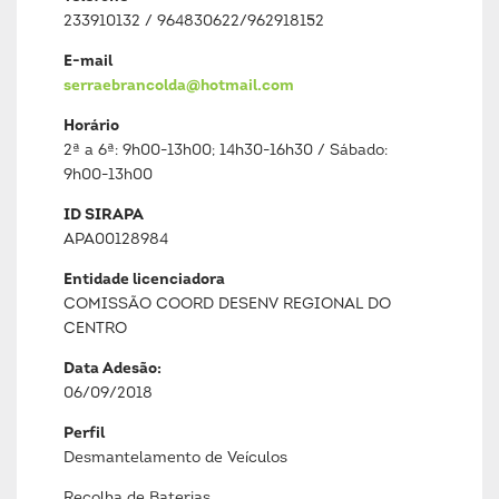
233910132 / 964830622/962918152
E-mail
serraebrancolda@hotmail.com
Horário
2ª a 6ª: 9h00-13h00; 14h30-16h30 / Sábado:
9h00-13h00
ID SIRAPA
APA00128984
Entidade licenciadora
COMISSÃO COORD DESENV REGIONAL DO
CENTRO
Data Adesão:
06/09/2018
Perfil
Desmantelamento de Veículos
Recolha de Baterias