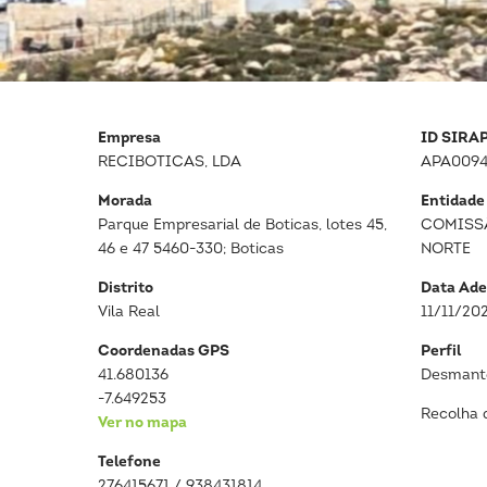
Empresa
ID SIRA
RECIBOTICAS, LDA
APA0094
Morada
Entidade
Parque Empresarial de Boticas, lotes 45,
COMISS
46 e 47 5460-330; Boticas
NORTE
Distrito
Data Ade
Vila Real
11/11/20
Coordenadas GPS
Perfil
41.680136
Desmante
-7.649253
Recolha 
Ver no mapa
Telefone
276415671 / 938431814