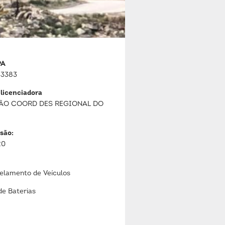
PA
3383
 licenciadora
ÃO COORD DES REGIONAL DO
são:
20
lamento de Veículos
de Baterias