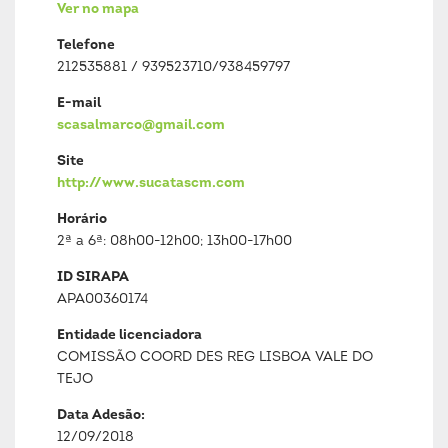
Ver no mapa
Telefone
212535881 / 939523710/938459797
E-mail
scasalmarco@gmail.com
Site
http://www.sucatascm.com
Horário
2ª a 6ª: 08h00-12h00; 13h00-17h00
ID SIRAPA
APA00360174
Entidade licenciadora
COMISSÃO COORD DES REG LISBOA VALE DO
TEJO
Data Adesão:
12/09/2018