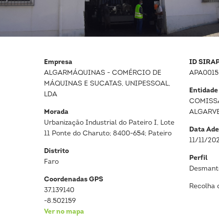
Empresa
ID SIRA
ALGARMÁQUINAS - COMÉRCIO DE
APA0015
MÁQUINAS E SUCATAS, UNIPESSOAL,
Entidade
LDA
COMISS
Morada
ALGARV
Urbanização Industrial do Pateiro I, Lote
Data Ade
11 Ponte do Charuto; 8400-654; Pateiro
11/11/20
Distrito
Perfil
Faro
Desmante
Coordenadas GPS
Recolha 
37.139140
-8.502159
Ver no mapa