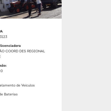
PA
3123
 licenciadora
ÃO COORD DES REGIONAL
E
são:
20
lamento de Veículos
de Baterias