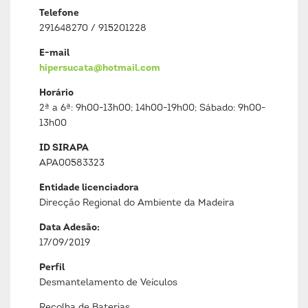
Telefone
291648270 / 915201228
E-mail
hipersucata@hotmail.com
Horário
2ª a 6ª: 9h00-13h00; 14h00-19h00; Sábado: 9h00-
13h00
ID SIRAPA
APA00583323
Entidade licenciadora
Direcção Regional do Ambiente da Madeira
Data Adesão:
17/09/2019
Perfil
Desmantelamento de Veículos
Recolha de Baterias