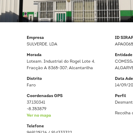
Empresa
ID SIRA
SULVERDE, LDA
APA0065
Morada
Entidade
Loteam. Industrial do Rogel Lote 4,
COMISS
Fracção A 8365-307; Alcantarilha
ALGARV
Distrito
Data Ade
Faro
14/09/2
Coordenadas GPS
Perfil
37.130341
Desmante
-8.353879
Recolha 
Ver no mapa
Telefone
969125126 / 914333322