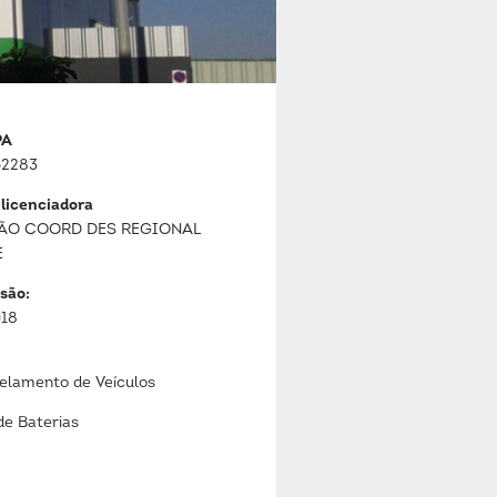
PA
2283
 licenciadora
ÃO COORD DES REGIONAL
E
são:
018
lamento de Veículos
de Baterias