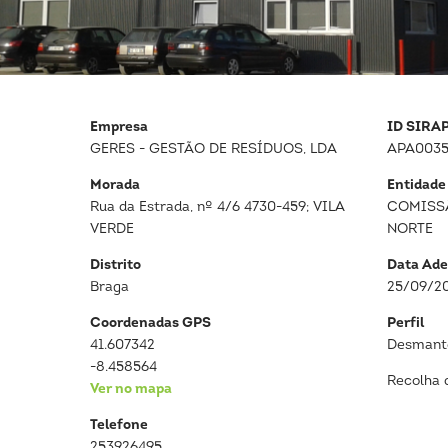
Empresa
ID SIRA
GERES - GESTÃO DE RESÍDUOS, LDA
APA0035
Morada
Entidade
Rua da Estrada, nº 4/6 4730-459; VILA
COMISS
VERDE
NORTE
Distrito
Data Ade
Braga
25/09/2
Coordenadas GPS
Perfil
41.607342
Desmante
-8.458564
Recolha 
Ver no mapa
Telefone
253926495