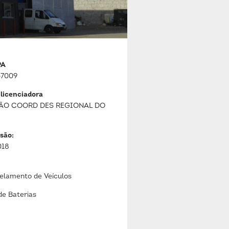
PA
7009
 licenciadora
ÃO COORD DES REGIONAL DO
são:
018
lamento de Veículos
de Baterias