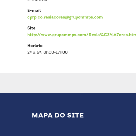
E-mail
cprpico.resiacores@grupommps.com
Site
http://www.grupommps.com/Resia%C3%A7ores.ht
Horário
2ª a 6ª: 8h00-17h00
MAPA DO SITE