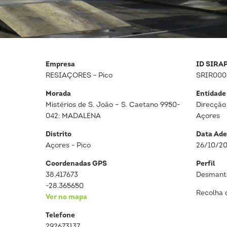
Empresa
ID SIRA
RESIAÇORES - Pico
SRIR000
Morada
Entidade
Mistérios de S. João – S. Caetano 9950-
Direcção
042; MADALENA
Açores
Distrito
Data Ade
Açores - Pico
26/10/2
Coordenadas GPS
Perfil
38.417673
Desmante
-28.365650
Recolha 
Ver no mapa
Telefone
292673137