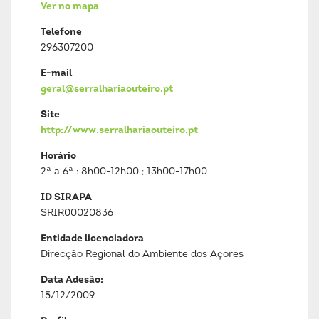
Ver no mapa
Telefone
296307200
E-mail
geral@serralhariaouteiro.pt
Site
http://www.serralhariaouteiro.pt
Horário
2ª a 6ª : 8h00-12h00 ; 13h00-17h00
ID SIRAPA
SRIR00020836
Entidade licenciadora
Direcção Regional do Ambiente dos Açores
Data Adesão:
15/12/2009