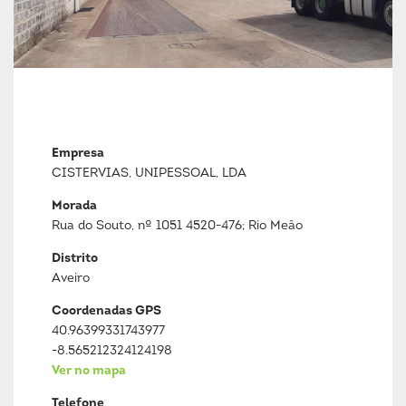
Empresa
CISTERVIAS, UNIPESSOAL, LDA
Morada
Rua do Souto, nº 1051 4520-476; Rio Meão
Distrito
Aveiro
Coordenadas GPS
40.96399331743977
-8.565212324124198
Ver no mapa
Telefone