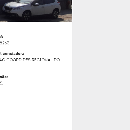
PA
8263
 licenciadora
ÃO COORD DES REGIONAL DO
são:
21