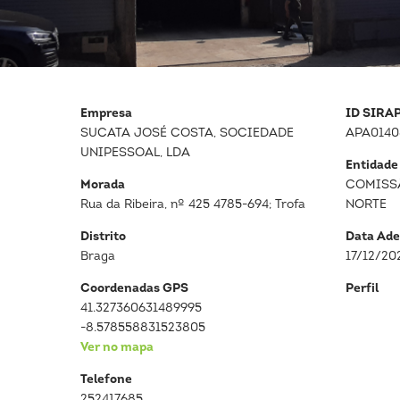
Empresa
ID SIRA
SUCATA JOSÉ COSTA, SOCIEDADE
APA0140
UNIPESSOAL, LDA
Entidade
Morada
COMISS
Rua da Ribeira, nº 425 4785-694; Trofa
NORTE
Distrito
Data Ade
Braga
17/12/20
Coordenadas GPS
Perfil
41.327360631489995
-8.578558831523805
Ver no mapa
Telefone
252417685