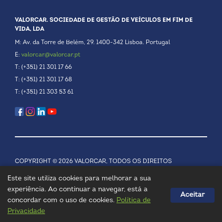
VALORCAR. SOCIEDADE DE GESTÃO DE VEÍCULOS EM FIM DE
VIDA, LDA
M: Av. da Torre de Belém, 29. 1400-342 Lisboa. Portugal
E:
valorcar@valorcar.pt
T: (+351) 21 301 17 66
T: (+351) 21 301 17 68
T: (+351) 21 303 53 61
COPYRIGHT © 2026 VALORCAR, TODOS OS DIREITOS
RESERVADOS.
POLÍTICA DE PRIVACIDADE
Este site utiliza cookies para melhorar a sua
experiência. Ao continuar a navegar, está a
Aceitar
concordar com o uso de cookies.
Política de
Privacidade