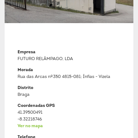
Empresa
FUTURO RELÂMPAGO, LDA
Morada
Rua das Arcas nº350 4815-081; Ínfias - Vizela
Distrito
Braga
Coordenadas GPS
41.39500491
-8.32218746
Ver no mapa
Telefone