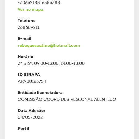
-7.065218816385388
Ver no mapa
Telefone
268689211
E-mail
reboquesoutino@hotmail.com
Horário
2ª a 6ª: 09:00-13:00; 14:00-18:00
ID SIRAPA
APA00163754
Entidade licenciadora
COMISSÃO COORD DES REGIONAL ALENTEJO
Data Adesão:
04/05/2022
Perfil