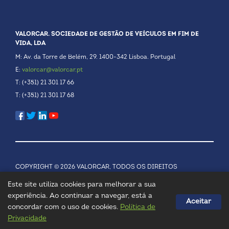
VALORCAR. SOCIEDADE DE GESTÃO DE VEÍCULOS EM FIM DE
VIDA, LDA
M: Av. da Torre de Belém, 29. 1400-342 Lisboa. Portugal
E:
valorcar@valorcar.pt
T: (+351) 21 301 17 66
T: (+351) 21 301 17 68
COPYRIGHT © 2026 VALORCAR, TODOS OS DIREITOS
RESERVADOS.
POLÍTICA DE PRIVACIDADE
Este site utiliza cookies para melhorar a sua
experiência. Ao continuar a navegar, está a
Aceitar
concordar com o uso de cookies.
Política de
Privacidade