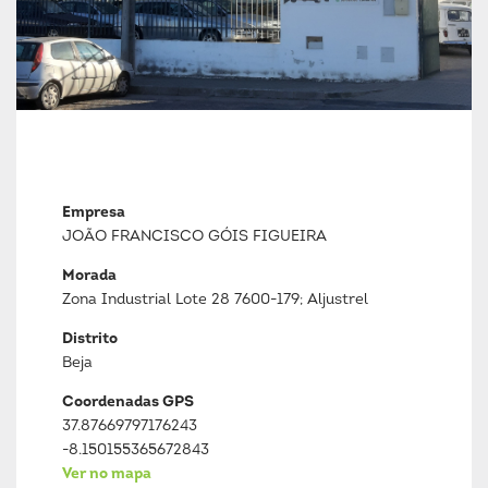
Empresa
JOÃO FRANCISCO GÓIS FIGUEIRA
Morada
Zona Industrial Lote 28 7600-179; Aljustrel
Distrito
Beja
Coordenadas GPS
37.87669797176243
-8.150155365672843
Ver no mapa