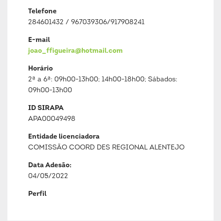
Telefone
284601432 / 967039306/917908241
E-mail
joao_ffigueira@hotmail.com
Horário
2ª a 6ª: 09h00-13h00; 14h00-18h00; Sábados:
09h00-13h00
ID SIRAPA
APA00049498
Entidade licenciadora
COMISSÃO COORD DES REGIONAL ALENTEJO
Data Adesão:
04/05/2022
Perfil